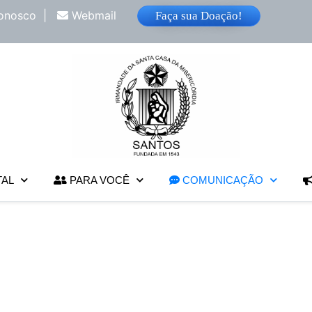
onosco
|
Webmail
Faça sua Doação!
TAL
PARA VOCÊ
COMUNICAÇÃO