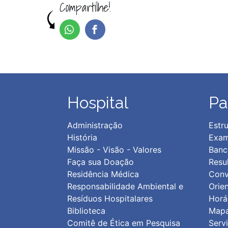
Compartilhe!
Hospital
Pa
Administração
Estru
História
Exam
Missão - Visão - Valores
Banc
Faça sua Doação
Resu
Residência Médica
Conv
Responsabilidade Ambiental e
Orie
Resíduos Hospitalares
Horár
Biblioteca
Map
Comitê de Ética em Pesquisa
Serv