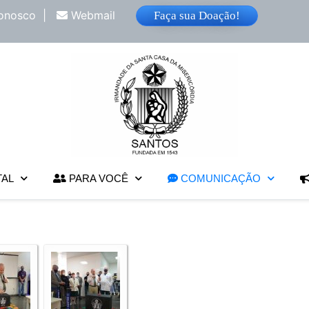
onosco
|
Webmail
Faça sua Doação!
TAL
PARA VOCÊ
COMUNICAÇÃO