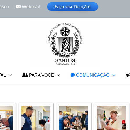
Faça sua Doação!
osco
|
Webmail
TAL
PARA VOCÊ
COMUNICAÇÃO